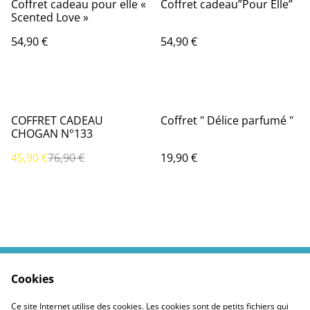
Coffret cadeau pour elle «
Coffret cadeau”Pour Elle”
Scented Love »
54,90 €
54,90 €
%
COFFRET CADEAU
Coffret " Délice parfumé "
CHOGAN N°133
45,90 €
76,90 €
19,90 €
Cookies
Contactez moi
Termes légaux
Politiques Site
Confidentialité des
Ce site Internet utilise des cookies. Les cookies sont de petits fichiers qui