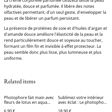
La crème corporelle parfumée Olfazeta laisse la peau
hydratée, douce et parfumée. Il libère des notes
olfactives permettant, d'un seul geste, d'envelopper la
peau et de libérer un parfum persistant.
La présence de protéines de soie et d'huiles d'argan et
d'amande douce améliore l'élasticité de la peau et la
rend particulièrement douce et soyeuse au toucher,
formant un film fin et invisible à effet protecteur. La
peau semble donc plus lisse, plus lumineuse et plus
uniforme.
Related items
Photophore fait main avec
Sublimez votre intérieur
fleurs de lotus en aqua
avec éclat : Le photophore
résine : décoration de
scintillant
6,90 €
18,90 €
table printanière