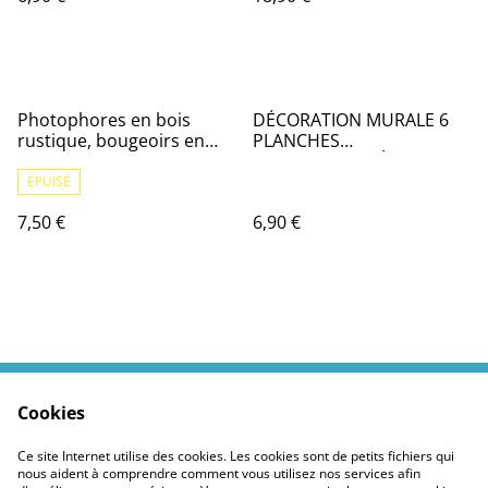
Photophores en bois
DÉCORATION MURALE 6
rustique, bougeoirs en
PLANCHES
rondins naturels,
CONTREPLAQUÉ
décoration de ferme( lot 2
300x310x3MM
ÉPUISÉ
)
7,50 €
6,90 €
Cookies
Contactez moi
Termes légaux
Politiques Site
Confidentialité des
Ce site Internet utilise des cookies. Les cookies sont de petits fichiers qui
cookies
nous aident à comprendre comment vous utilisez nos services afin