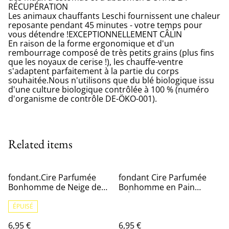
RÉCUPÉRATION
Les animaux chauffants Leschi fournissent une chaleur
reposante pendant 45 minutes - votre temps pour
vous détendre !EXCEPTIONNELLEMENT CÂLIN
En raison de la forme ergonomique et d'un
rembourrage composé de très petits grains (plus fins
que les noyaux de cerise !), les chauffe-ventre
s'adaptent parfaitement à la partie du corps
souhaitée.Nous n'utilisons que du blé biologique issu
d'une culture biologique contrôlée à 100 % (numéro
d'organisme de contrôle DE-ÖKO-001).
Related items
fondant.Cire Parfumée
fondant Cire Parfumée
Bonhomme de Neige de
Bonhomme en Pain
Noël - 68g
d'Épices - 68g
ÉPUISÉ
6,95 €
6,95 €