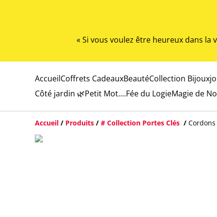
« Si vous voulez être heureux dans la
Accueil
Coffrets Cadeaux
Beauté
Collection Bijoux
j
Côté jardin 🌿
Petit Mot....
Fée du Logie
Magie de No
Accueil
/
Produits
/
# Collection Portes Clés
/
Cordons 