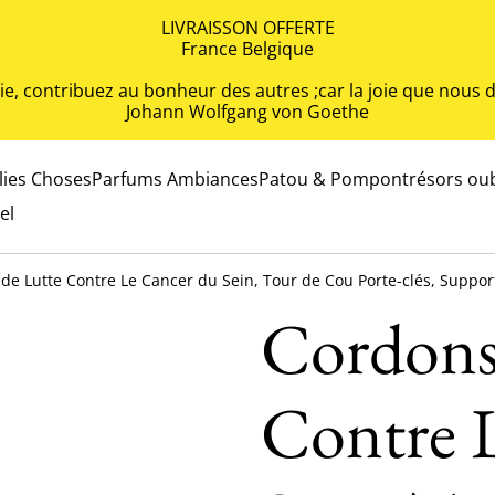
LIVRAISSON OFFERTE
France Belgique
 vie, contribuez au bonheur des autres ;car la joie que nou
Johann Wolfgang von Goethe
olies Choses
Parfums Ambiances
Patou & Pompon
trésors oub
el
de Lutte Contre Le Cancer du Sein, Tour de Cou Porte-clés, Suppor
Cordons
Contre 