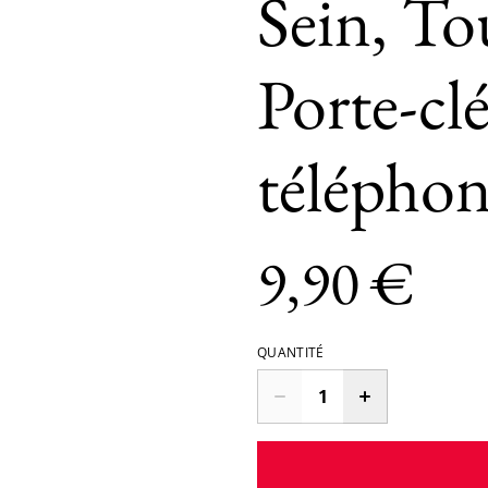
Sein, To
Porte-cl
télépho
9,90 €
QUANTITÉ