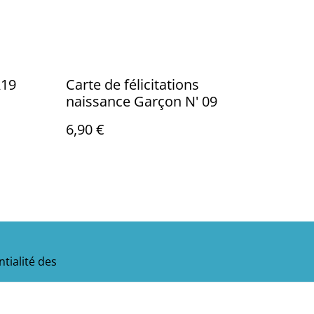
ire N' A19
Carte de félicitations
naissance Garçon N' 09
6,90 €
tialité des