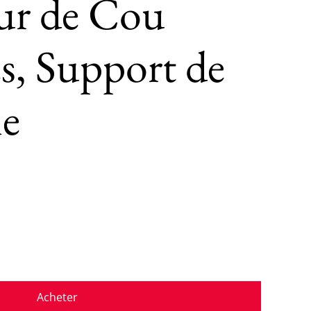
ur de Cou
és, Support de
ne
Acheter