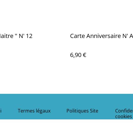
Carte Maitre " N' 12
Carte Anniversa
6,90 €
i
Termes légaux
Politiques Site
Confiden
cookies