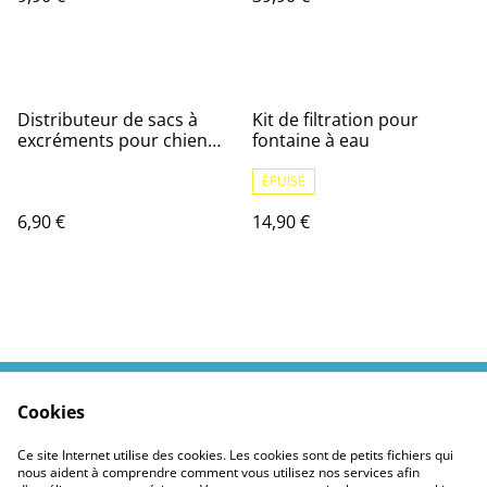
Distributeur de sacs à
Kit de filtration pour
excréments pour chien
fontaine à eau
avec porte-sacs à déchets
pour animaux de
ÉPUISÉ
compagnie
6,90 €
14,90 €
Cookies
Contactez moi
Termes légaux
Politiques Site
Confidentialité des
Ce site Internet utilise des cookies. Les cookies sont de petits fichiers qui
cookies
nous aident à comprendre comment vous utilisez nos services afin