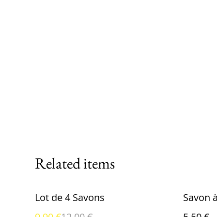
Related items
%
Lot de 4 Savons
Savon 
9,90 €
12,00 €
5,50 €