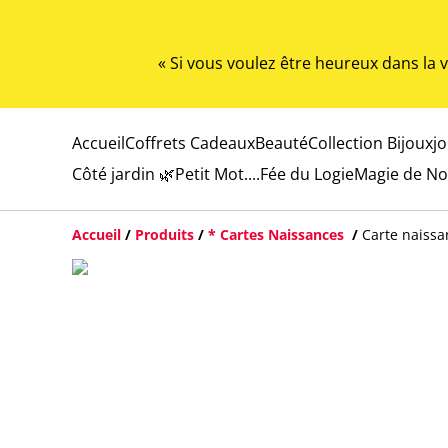
« Si vous voulez être heureux dans la
Accueil
Coffrets Cadeaux
Beauté
Collection Bijoux
j
Côté jardin 🌿
Petit Mot....
Fée du Logie
Magie de No
Accueil
/
Produits
/
* Cartes Naissances
/
Carte naissan