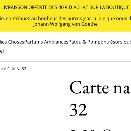
LIVRAISSON OFFERTE DES 40 € D ACHAT SUR LA BOUTIQUE
 vie, contribuez au bonheur des autres ;car la joie que nou
Johann Wolfgang von Goethe
olies Choses
Parfums Ambiances
Patou & Pompon
trésors oub
el
ce Fille N' 32
Carte na
32