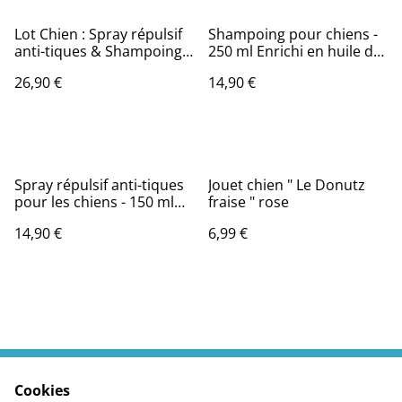
Lot Chien : Spray répulsif
Shampoing pour chiens -
anti-tiques & Shampoing a
250 ml Enrichi en huile de
l'aloe vera
Neem et en Aloe Vera
26,90 €
14,90 €
Spray répulsif anti-tiques
Jouet chien " Le Donutz
pour les chiens - 150 ml
fraise " rose
Enrichi avec de l'huile de
14,90 €
6,99 €
Neem, de l'huile
essentielle de Thym rouge
et d’Aloe vera
Cookies
Contactez moi
Termes légaux