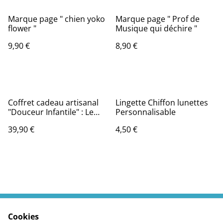
Marque page " chien yoko
Marque page " Prof de
flower "
Musique qui déchire "
9,90 €
8,90 €
Coffret cadeau artisanal
Lingette Chiffon lunettes
"Douceur Infantile" : Le
Personnalisable
cadeau de naissance idéal
39,90 €
4,50 €
Cookies
Contactez moi
Termes légaux