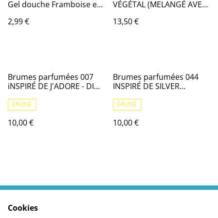
Gel douche Framboise et
VÉGÉTAL (MELANGÉ AVEC
cassis 250 ml
HUILE D'AMANDE DOUCE)
2,99 €
13,50 €
150 ML
Brumes parfumées 007
Brumes parfumées 044
iNSPIRÉ DE J'ADORE - DIOR
INSPIRÉ DE SILVER
100ml
MONTAIN - CREED 100ml
ÉPUISÉ
ÉPUISÉ
10,00 €
10,00 €
Cookies
Contactez moi
Termes légaux