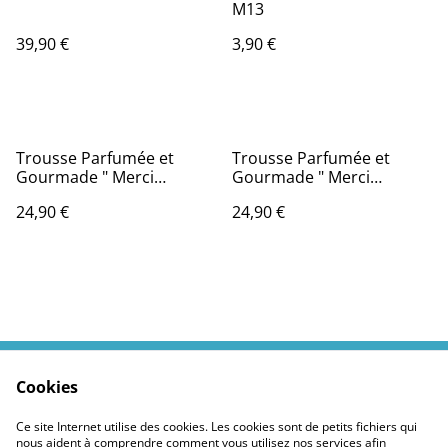
M13
39,90 €
3,90 €
Trousse Parfumée et
Trousse Parfumée et
Gourmade " Merci
Gourmade " Merci
Maitresse de m'
Maitresse 4 "
24,90 €
24,90 €
apprendre tant de jolies
chose "
Cookies
Contactez moi
Termes légaux
Politiques Site
Confidentialité des
Ce site Internet utilise des cookies. Les cookies sont de petits fichiers qui
cookies
nous aident à comprendre comment vous utilisez nos services afin