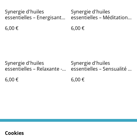
Synergie d'huiles
Synergie d'huiles
essentielles – Energisante
essentielles – Méditation -
- 10 ml - Utilisation pour la
10 ml - Utilisation pour la
6,00 €
6,00 €
Diffusion -
Diffusion
Synergie d'huiles
Synergie d'huiles
essentielles – Relaxante -
essentielles – Sensualité -
10 ml - Utilisation pour la
10 ml - Utilisation pour la
6,00 €
6,00 €
Diffusion -
Diffusion
Cookies
Contactez moi
Termes légaux