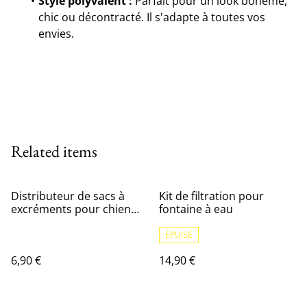
Style polyvalent :
Parfait pour un look bohème,
chic ou décontracté. Il s'adapte à toutes vos
envies.
Related items
Distributeur de sacs à
Kit de filtration pour
excréments pour chien
fontaine à eau
avec porte-sacs à déchets
pour animaux de
ÉPUISÉ
compagnie
6,90 €
14,90 €