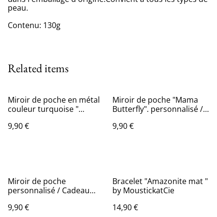
peau.
Contenu: 130g
Related items
Miroir de poche en métal
Miroir de poche "Mama
couleur turquoise "
Butterfly". personnalisé /
bleuski"
Cadeau personnalisé
9,90 €
9,90 €
maman
Miroir de poche
Bracelet "Amazonite mat "
personnalisé / Cadeau
by MoustickatCie
personnalisé maman
9,90 €
14,90 €